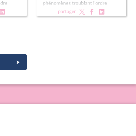
rdre
phénomènes troublant l'ordre
l) ; Fin de
public, la sécurité et la tranquillité
partager
rotection
de nos concitoyens (suite)