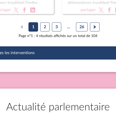
es troublant l'ordre
phénomènes troublant l'o
ite) (vote solennel) ; Fin de
public (suite) (vote solenne
rtager
partager
re définitive) ; Protection
vie (lecture définitive) ; P
nts
des enfants
1
2
3
...
26
Page n°1 : 4 résultats affichés sur un total de 104
es les interventions
Actualité parlementaire