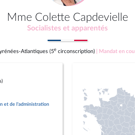
Mme Colette Capdevielle
Socialistes et apparentés
e
yrénées-Atlantiques (5
circonscription)
| Mandat en cou
s)
n et de l'administration