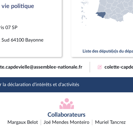
vie politique
ris 07 SP
nt Sud 64100 Bayonne
Liste des député(e)s du dé
tte.capdevielle@assemblee-nationale.fr
colette-capde
 la déclaration d'intérêts et d'activités
Collaborateurs
Margaux Belot
Joé Mendes Monteiro
Muriel Tancrez