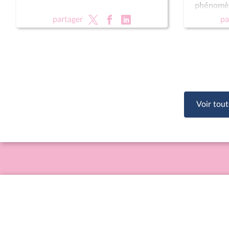
phénomèn
public (su
partager
pa
vie (lectu
des enfa
Voir tout