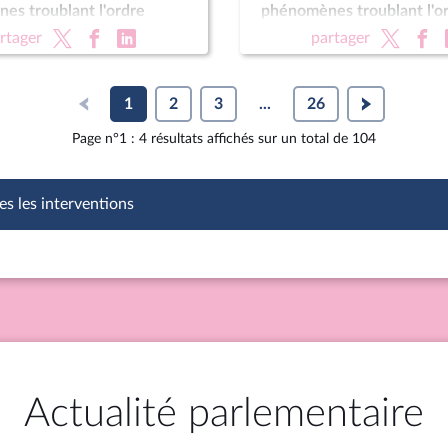
es troublant l'ordre
phénomènes troublant l'o
ite) (vote solennel) ; Fin de
public (suite) (vote solenne
rtager
partager
re définitive) ; Protection
vie (lecture définitive) ; P
nts
des enfants
1
2
3
...
26
Page n°1 : 4 résultats affichés sur un total de 104
es les interventions
Actualité parlementaire