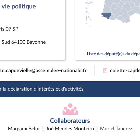
vie politique
ris 07 SP
nt Sud 64100 Bayonne
Liste des député(e)s du dé
tte.capdevielle@assemblee-nationale.fr
colette-capde
 la déclaration d'intérêts et d'activités
Collaborateurs
Margaux Belot
Joé Mendes Monteiro
Muriel Tancrez