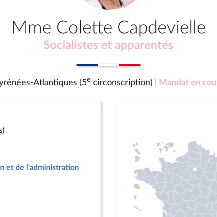
Mme Colette Capdevielle
Socialistes et apparentés
e
yrénées-Atlantiques (5
circonscription)
| Mandat en cou
s)
n et de l'administration