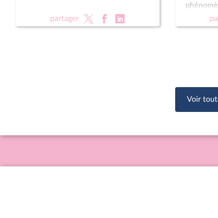
phénomèn
public (su
partager
pa
vie (lectu
des enfa
Voir tout