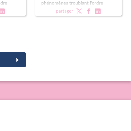
rdre
phénomènes troublant l'ordre
l) ; Fin de
public, la sécurité et la tranquillité
partager
rotection
de nos concitoyens (suite)