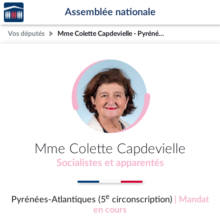
Accèder
Aller au contenu
Aller en bas de la page
Assemblée nationale
à la
page
Vos députés
Mme Colette Capdevielle - Pyrénées-Atlantiques (5e circonscription)
d'accueil
Mme Colette Capdevielle
Socialistes et apparentés
e
Pyrénées-Atlantiques (5
circonscription)
| Mandat
en cours