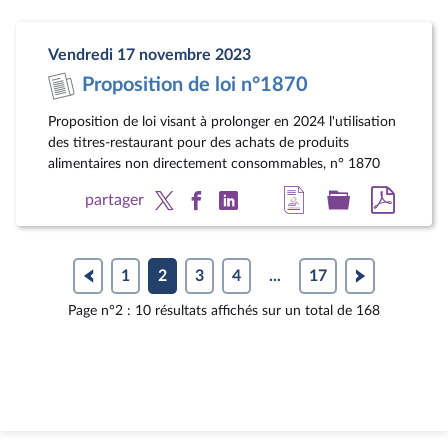
la
dossier
docum
page
législatif
au
Vendredi 17 novembre 2023
du
format
Proposition de loi n°1870
document
pdf
Proposition de loi visant à prolonger en 2024 l'utilisation
des titres-restaurant pour des achats de produits
alimentaires non directement consommables, n° 1870
Accéder
Accéder
Accéde
partager
à
au
au
la
dossier
docum
page
législatif
au
1
2
3
4
...
17
du
format
Page n°2 : 10 résultats affichés sur un total de 168
document
pdf