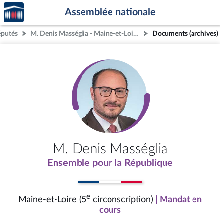
Accèder
Aller au contenu
Aller en bas de la page
Assemblée nationale
à la
page
éputés
M. Denis Masséglia - Maine-et-Loire (5e circonscription)
Documents (archives)
d'accueil
M. Denis Masséglia
Ensemble pour la République
e
Maine-et-Loire (5
circonscription)
| Mandat en
cours