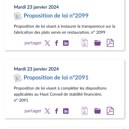
page
législatif
au
Mardi 23 janvier 2024
du
format
Proposition de loi n°2099
document
pdf
Proposition de loi visant à instaurer la transparence sur la
fabrication des plats servis en restauration, n° 2099
Accéder
Accéder
Accéde
partager
à
au
au
la
dossier
docum
page
législatif
au
Mardi 23 janvier 2024
du
format
Proposition de loi n°2091
document
pdf
Proposition de loi visant à compléter les dispositions
applicables au Haut Conseil de stabilité financière,
n° 2091
Accéder
Accéder
Accéde
partager
à
au
au
la
dossier
docum