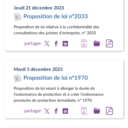
page
législatif
au
Jeudi 21 décembre 2023
du
format
Proposition de loi n°2033
document
pdf
Proposition de loi relative à la confidentialité des
consultations des juristes d’entreprise, n° 2033
Accéder
Accéder
Accéde
partager
à
au
au
la
dossier
docum
page
législatif
au
Mardi 5 décembre 2023
du
format
Proposition de loi n°1970
document
pdf
Proposition de loi visant à allonger la durée de
l’ordonnance de protection et à créer l’ordonnance
provisoire de protection immédiate, n° 1970
Accéder
Accéder
Accéde
partager
à
au
au
la
dossier
docum