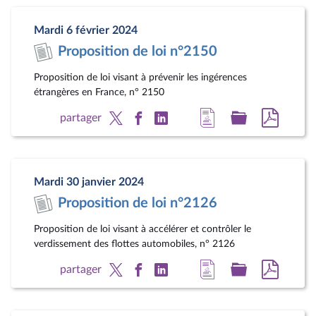
la
dossier
docum
page
législatif
au
Mardi 6 février 2024
du
format
Proposition de loi n°2150
document
pdf
Proposition de loi visant à prévenir les ingérences
étrangères en France, n° 2150
Accéder
Accéder
Accéde
partager
à
au
au
la
dossier
docum
page
législatif
au
Mardi 30 janvier 2024
du
format
Proposition de loi n°2126
document
pdf
Proposition de loi visant à accélérer et contrôler le
verdissement des flottes automobiles, n° 2126
Accéder
Accéder
Accéde
partager
à
au
au
la
dossier
docum