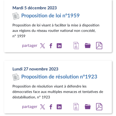
page
législatif
au
Mardi 5 décembre 2023
du
format
Proposition de loi n°1959
document
pdf
Proposition de loi visant à faciliter la mise à disposition
aux régions du réseau routier national non concédé,
n° 1959
Accéder
Accéder
Accéde
partager
à
au
au
la
dossier
docum
page
législatif
au
Lundi 27 novembre 2023
du
format
Proposition de résolution n°1923
document
pdf
Proposition de résolution visant à défendre les
démocraties face aux multiples menaces et tentatives de
déstabilisation, n° 1923
Accéder
Accéder
Accéde
partager
à
au
au