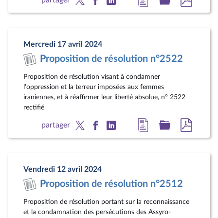
à
au
au
la
dossier
docum
page
législatif
au
Mercredi 17 avril 2024
du
format
Proposition de résolution n°2522
document
pdf
Proposition de résolution visant à condamner
l’oppression et la terreur imposées aux femmes
iraniennes, et à réaffirmer leur liberté absolue, n° 2522
rectifié
Accéder
Accéder
Accéde
partager
à
au
au
la
dossier
docum
page
législatif
au
Vendredi 12 avril 2024
du
format
Proposition de résolution n°2512
document
pdf
Proposition de résolution portant sur la reconnaissance
et la condamnation des persécutions des Assyro-