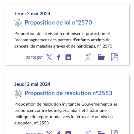
la
dossier
docum
page
législatif
au
Jeudi 2 mai 2024
du
format
Proposition de loi n°2570
document
pdf
Proposition de loi visant à optimiser la protection et
l'accompagnement des parents d'enfants atteints de
cancers, de maladies graves et de handicaps, n° 2570
Accéder
Accéder
Accéde
partager
à
au
au
la
dossier
docum
page
législatif
au
Jeudi 2 mai 2024
du
format
Proposition de résolution n°2553
document
pdf
Proposition de résolution invitant le Gouvernement à se
prononcer contre les méga-camions et à bâtir une
politique de report modal vers le ferroviaire au niveau
européen, n° 2553
Accéder
Accéder
Accéde
partager