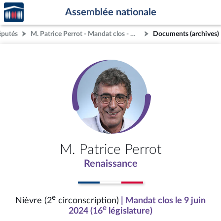
Accèder
Aller au contenu
Aller en bas de la page
Assemblée nationale
à la
page
éputés
M. Patrice Perrot - Mandat clos - Nièvre (2e circonscription)
Documents (archives)
d'accueil
M. Patrice Perrot
Renaissance
e
Nièvre (2
circonscription)
| Mandat clos le 9 juin
e
2024 (16
législature)