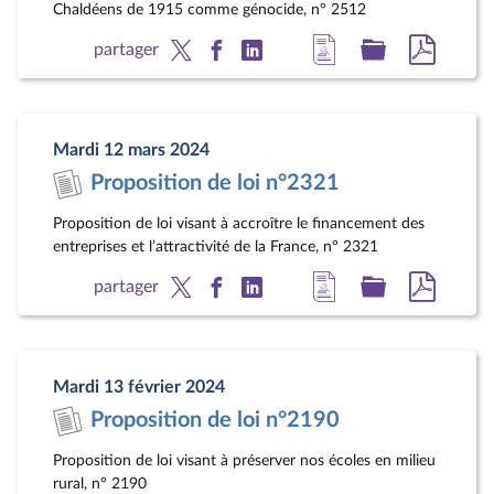
Chaldéens de 1915 comme génocide, n° 2512
Accéder
Accéder
Accéde
partager
à
au
au
la
dossier
docum
page
législatif
au
Mardi 12 mars 2024
du
format
Proposition de loi n°2321
document
pdf
Proposition de loi visant à accroître le financement des
entreprises et l’attractivité de la France, n° 2321
Accéder
Accéder
Accéde
partager
à
au
au
la
dossier
docum
page
législatif
au
Mardi 13 février 2024
du
format
Proposition de loi n°2190
document
pdf
Proposition de loi visant à préserver nos écoles en milieu
rural, n° 2190