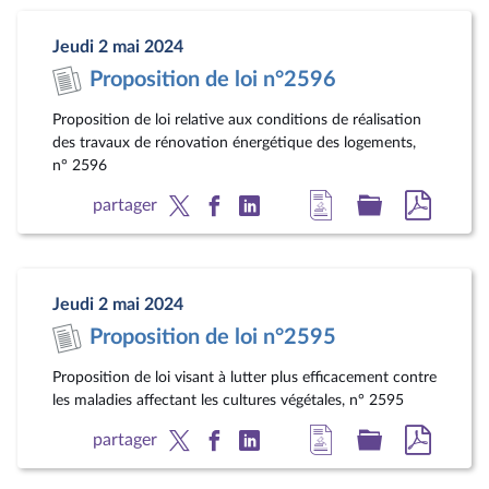
la
dossier
docum
page
législatif
au
Jeudi 2 mai 2024
du
format
Proposition de loi n°2596
document
pdf
Proposition de loi relative aux conditions de réalisation
des travaux de rénovation énergétique des logements,
n° 2596
Accéder
Accéder
Accéde
partager
à
au
au
la
dossier
docum
page
législatif
au
Jeudi 2 mai 2024
du
format
Proposition de loi n°2595
document
pdf
Proposition de loi visant à lutter plus efficacement contre
les maladies affectant les cultures végétales, n° 2595
Accéder
Accéder
Accéde
partager
à
au
au