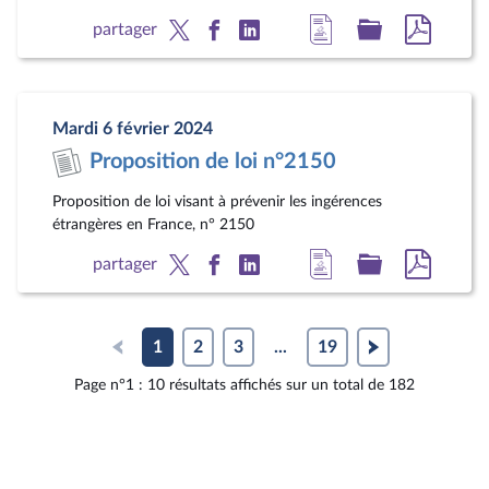
Accéder
Accéder
Accéde
partager
à
au
au
la
dossier
docum
page
législatif
au
Mardi 6 février 2024
du
format
Proposition de loi n°2150
document
pdf
Proposition de loi visant à prévenir les ingérences
étrangères en France, n° 2150
Accéder
Accéder
Accéde
partager
à
au
au
la
dossier
docum
page
législatif
au
1
2
3
...
19
du
format
Page n°1 : 10 résultats affichés sur un total de 182
document
pdf