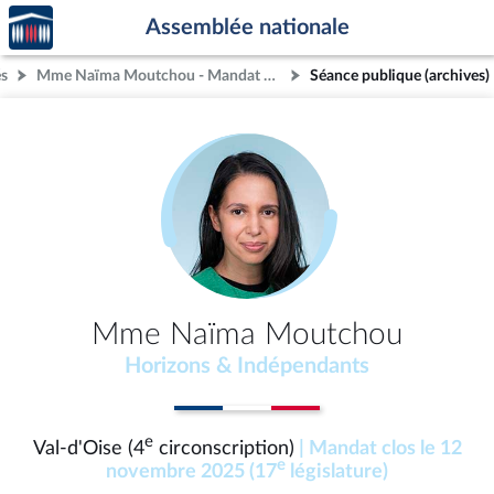
Accèder
Aller au contenu
Aller en bas de la page
Assemblée nationale
à la
page
és
Mme Naïma Moutchou - Mandat clos - Val-d'Oise (4e circonscription)
Séance publique (archives)
d'accueil
Mme Naïma Moutchou
Horizons & Indépendants
e
Val-d'Oise (4
circonscription)
| Mandat clos le 12
e
novembre 2025 (17
législature)