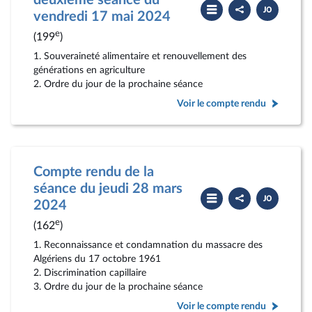
deuxième séance du
Partager
Télécharger
le
le
vendredi 17 mai 2024
compte
PDF
rendu
e
(199
)
1. Souveraineté alimentaire et renouvellement des
générations en agriculture
2. Ordre du jour de la prochaine séance
Voir le compte rendu
Compte rendu de la
séance du jeudi 28 mars
Partager
Télécharger
le
le
2024
compte
PDF
rendu
e
(162
)
1. Reconnaissance et condamnation du massacre des
Algériens du 17 octobre 1961
2. Discrimination capillaire
3. Ordre du jour de la prochaine séance
Voir le compte rendu