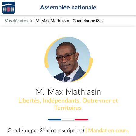
Accèder
Aller au contenu
Aller en bas de la page
Assemblée nationale
à la
page
Vos députés
M. Max Mathiasin - Guadeloupe (3e circonscription)
d'accueil
M. Max Mathiasin
Libertés, Indépendants, Outre-mer et
Territoires
e
Guadeloupe (3
circonscription)
| Mandat en cours