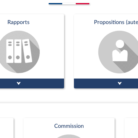
ctions criminelles ;
rtager
partager
ion de légitime défense
forces de l'ordre
1
2
3
...
10
Page n°1 : 4 résultats affichés sur un total de 40
es les interventions
Actualité parlementaire