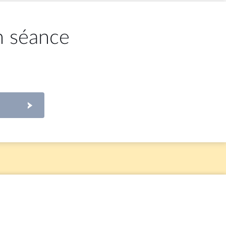
n séance
jeudi 28 mai 2026
tions de
1ère séance : Huit propositions de
rnée
loi dans le cadre de la journée
réservée du groupe LIOT