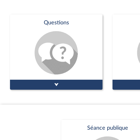
des juridictions criminelles ;
des juridi
partager
pa
Présomption de légitime défense
Présompt
pour les forces de l'ordre
pour les 
Voir tout