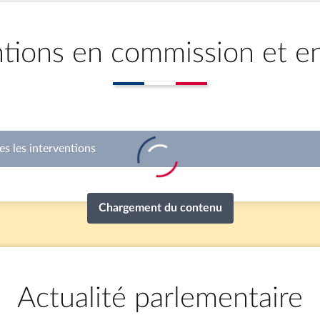
ntions en commission et e
llet 2026
jeudi 28 mai 2026
ce : Éloge funèbre de
1ère séance : Huit proposi
Bellamy ; Questions au
loi dans le cadre de la jou
ent ; Votes solennels :
réservée du groupe LIOT
riminelle, Renforcement