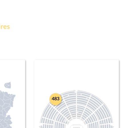
ires
483