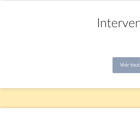
Interve
mardi 7 juillet 2026
mardi 7 jui
1ère séance : Éloge funèbre de
1ère séan
Béatrice Bellamy ; Questions au
Béatrice 
Gouvernement ; Votes solennels :
Gouvernem
Justice criminelle, Renforcement
Justice c