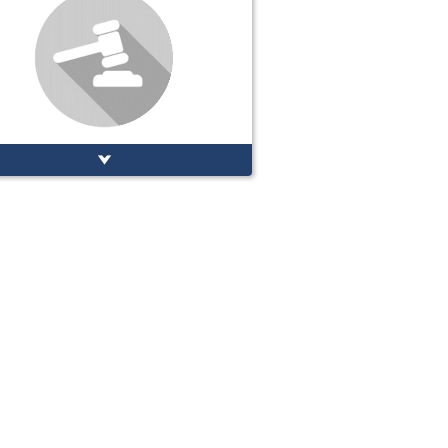
ur)
Propositions (cosignataire)
Positions de vote