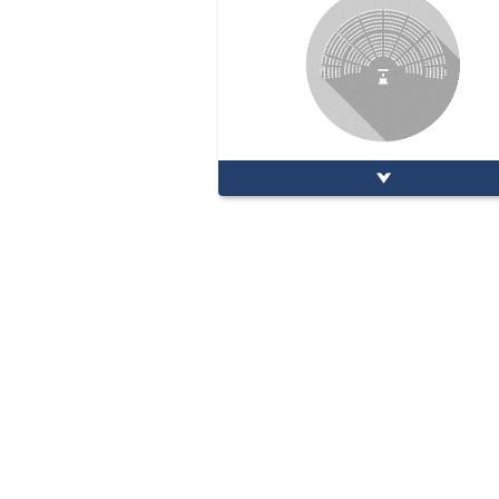
Questions
Séance publique