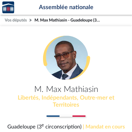
Accèder
Aller au contenu
Aller en bas de la page
Assemblée nationale
à la
page
Vos députés
M. Max Mathiasin - Guadeloupe (3e circonscription)
d'accueil
M. Max Mathiasin
Libertés, Indépendants, Outre-mer et
Territoires
e
Guadeloupe (3
circonscription)
| Mandat en cours