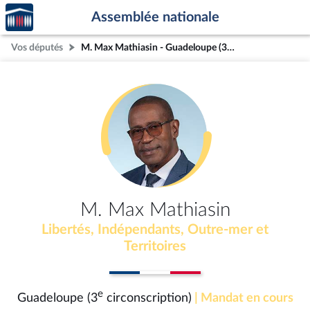
Accèder
Aller au contenu
Aller en bas de la page
Assemblée nationale
à la
page
Vos députés
M. Max Mathiasin - Guadeloupe (3e circonscription)
d'accueil
M. Max Mathiasin
Libertés, Indépendants, Outre-mer et
Territoires
e
Guadeloupe (3
circonscription)
| Mandat en cours