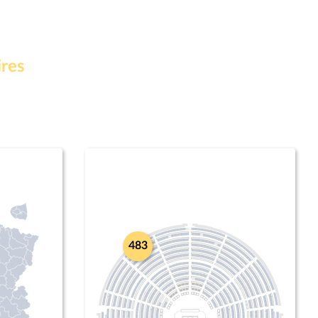
ires
483