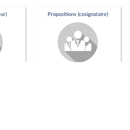
ur)
Propositions (cosignataire)
Positions de vote