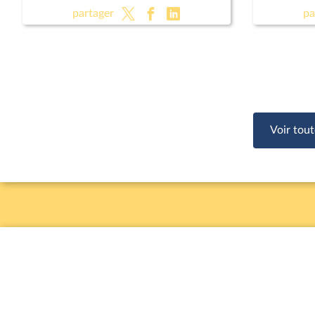
des juridictions criminelles ;
des juridi
partager
pa
Présomption de légitime défense
Présompt
pour les forces de l'ordre
pour les 
Voir tout