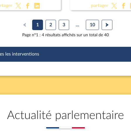
ctions criminelles ;
rtager
partager
ion de légitime défense
forces de l'ordre
1
2
3
...
10
Page n°1 : 4 résultats affichés sur un total de 40
es les interventions
Actualité parlementaire