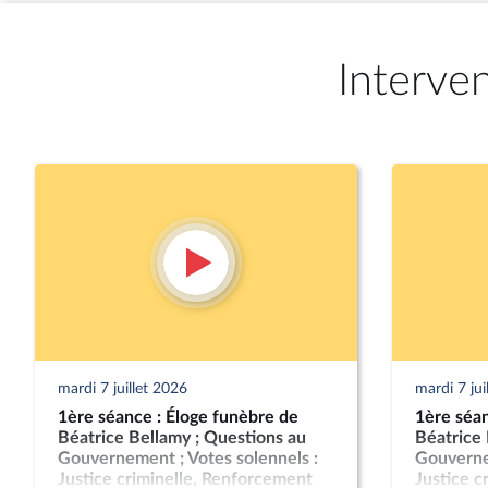
Interve
mardi 7 juillet 2026
mardi 7 jui
1ère séance : Éloge funèbre de
1ère séan
Béatrice Bellamy ; Questions au
Béatrice 
Gouvernement ; Votes solennels :
Gouvernem
Justice criminelle, Renforcement
Justice c