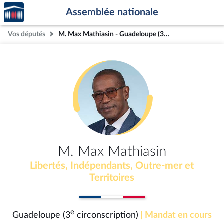
Accèder
Aller au contenu
Aller en bas de la page
Assemblée nationale
à la
page
Vos députés
M. Max Mathiasin - Guadeloupe (3e circonscription)
d'accueil
M. Max Mathiasin
Libertés, Indépendants, Outre-mer et
Territoires
e
Guadeloupe (3
circonscription)
| Mandat en cours