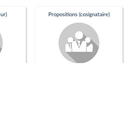
ur)
Propositions (cosignataire)
Positions de vote