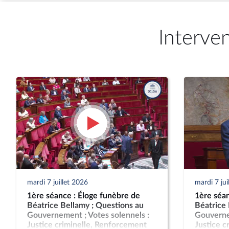
Interve
mardi 7 juillet 2026
mardi 7 jui
1ère séance : Éloge funèbre de
1ère séan
Béatrice Bellamy ; Questions au
Béatrice 
Gouvernement ; Votes solennels :
Gouvernem
Justice criminelle, Renforcement
Justice c