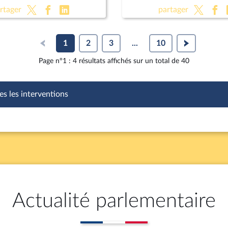
ctions criminelles ;
rtager
partager
ion de légitime défense
forces de l'ordre
1
2
3
...
10
Page n°1 : 4 résultats affichés sur un total de 40
es les interventions
Actualité parlementaire