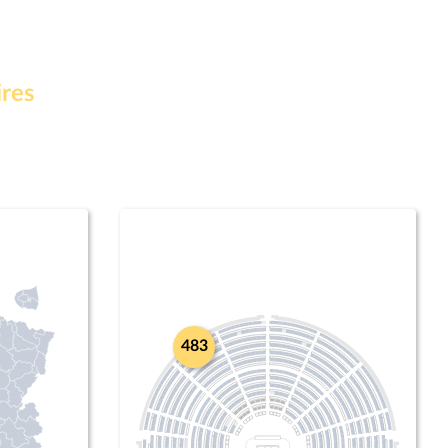
ires
483