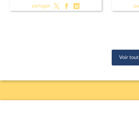
des juridictions criminelles ;
des juridi
partager
pa
Présomption de légitime défense
Présompt
pour les forces de l'ordre
pour les 
Voir tout