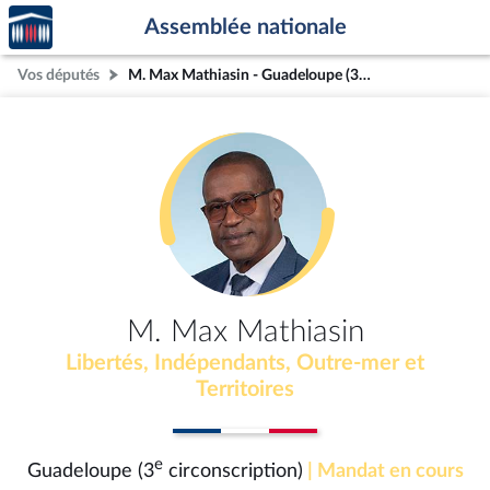
Accèder
Aller au contenu
Aller en bas de la page
Assemblée nationale
à la
page
Vos députés
M. Max Mathiasin - Guadeloupe (3e circonscription)
d'accueil
M. Max Mathiasin
Libertés, Indépendants, Outre-mer et
Territoires
e
Guadeloupe (3
circonscription)
| Mandat en cours