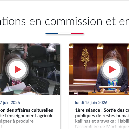
ntions en commission et e
7 juin 2026
lundi 15 juin 2026
n des affaires culturelles
1ère séance : Sortie des c
 de l’enseignement agricole
publiques de restes humai
igner à produire
kali’nas et arawaks ; Habil
t
l'assemblée de Martinique 