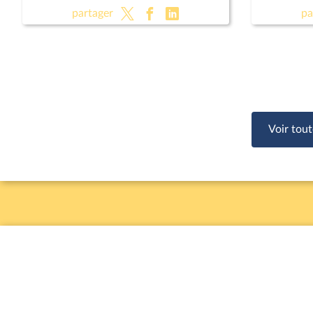
investissements dans le secteur de
partager
pa
l'hydroélectricité ; Pour une Corse
autonome au sein de la République
(suite)
Voir tout