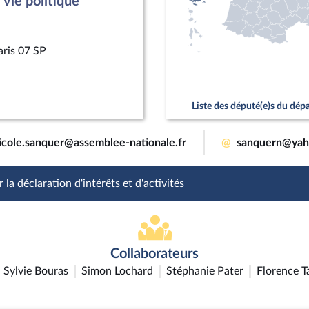
vie politique
aris 07 SP
Liste des député(e)s du dé
icole.sanquer@assemblee-nationale.fr
@
sanquern@yah
 la déclaration d'intérêts et d'activités
Collaborateurs
Sylvie Bouras
Simon Lochard
Stéphanie Pater
Florence T