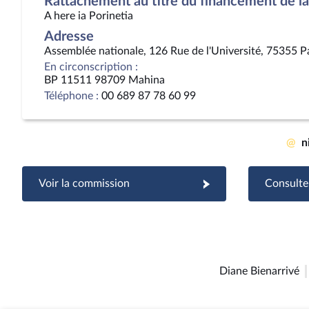
Rattachement au titre du financement de la 
A here ia Porinetia
Adresse
Assemblée nationale, 126 Rue de l'Université, 75355 P
En circonscription :
BP 11511 98709 Mahina
Téléphone :
00 689 87 78 60 99
@
n
Voir la commission
Consulter
Diane Bienarrivé