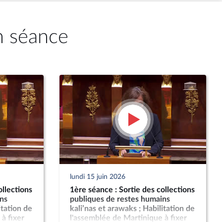
n séance
lundi 15 juin 2026
ollections
1ère séance : Sortie des collections
ns
publiques de restes humains
itation de
kali’nas et arawaks ; Habilitation de
à fixer
l'assemblée de Martinique à fixer