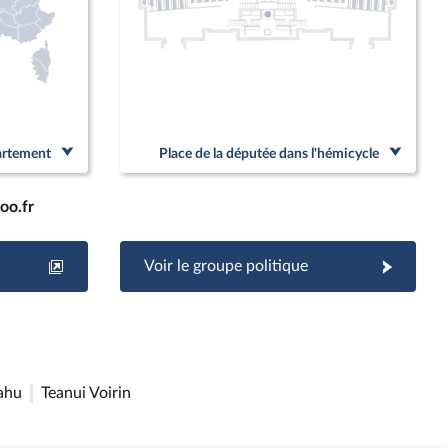
partement
Place de la députée dans l'hémicycle
oo.fr
Voir le groupe politique
ahu
Teanui Voirin