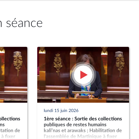
n séance
lundi 15 juin 2026
ollections
1ère séance : Sortie des collections
ns
publiques de restes humains
itation de
kali’nas et arawaks ; Habilitation de
à fixer
l'assemblée de Martinique à fixer