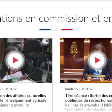
ntions en commission et e
7 juin 2026
lundi 15 juin 2026
n des affaires culturelles
1ère séance : Sortie des c
 de l’enseignement agricole
publiques de restes humai
igner à produire
kali’nas et arawaks ; Habil
t
l'assemblée de Martinique 