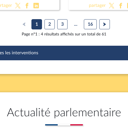
les règles en matière d'én
rtager
partager
d'eau et d'assainissement
1
2
3
...
16
Page n°1 : 4 résultats affichés sur un total de 61
es les interventions
Actualité parlementaire