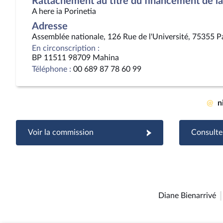
Rattachement au titre du financement de la 
A here ia Porinetia
Adresse
Assemblée nationale, 126 Rue de l'Université, 75355 P
En circonscription :
BP 11511 98709 Mahina
Téléphone :
00 689 87 78 60 99
@
n
Voir la commission
Consulter
Diane Bienarrivé