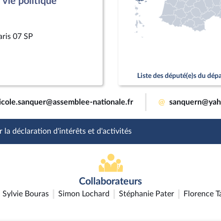
vie politique
aris 07 SP
Liste des député(e)s du dé
icole.sanquer@assemblee-nationale.fr
@
sanquern@yah
 la déclaration d'intérêts et d'activités
Collaborateurs
Sylvie Bouras
Simon Lochard
Stéphanie Pater
Florence T