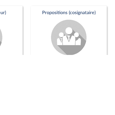
ur)
Propositions (cosignataire)
Positions de vote