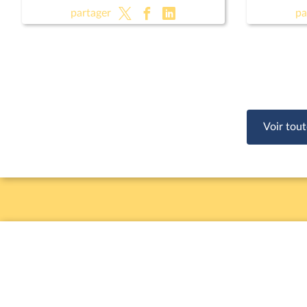
investissements dans le secteur de
partager
pa
l'hydroélectricité ; Pour une Corse
autonome au sein de la République
(suite)
Voir tout