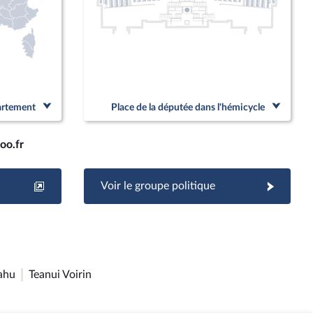
partement
Place de la députée dans l'hémicycle
oo.fr
Voir le groupe politique
ahu
Teanui Voirin