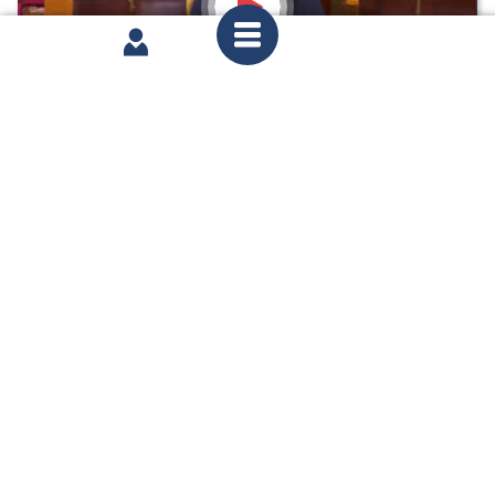
lundi 15 juin 2026
1ère séance : Sortie des collections publiques de
restes humains kali’nas et arawaks ; Habilitation
de l'assemblée de Martinique à fixer les règles en
matière d'énergie, d'eau et d'assainissement
partager
1
2
3
...
16
Page n°1 : 4 résultats affichés sur un total de 61
Voir toutes les interventions