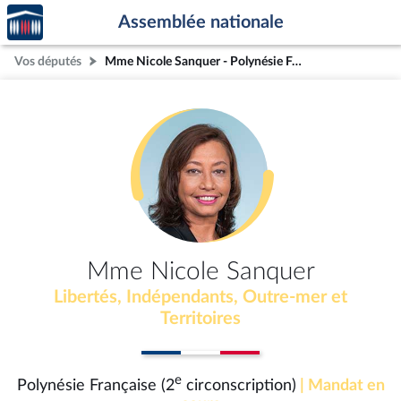
Accèder
Aller au contenu
Aller en bas de la page
Assemblée nationale
à la
page
Vos députés
Mme Nicole Sanquer - Polynésie Française (2e circonscription)
d'accueil
Mme Nicole Sanquer
Libertés, Indépendants, Outre-mer et
Territoires
e
Polynésie Française (2
circonscription)
| Mandat en