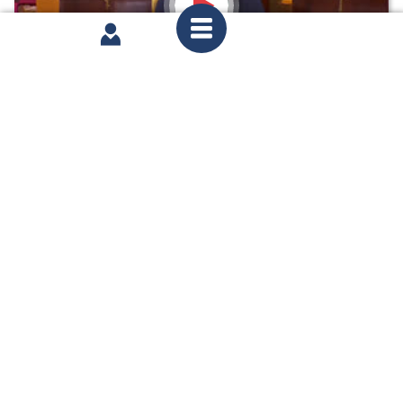
lundi 15 juin 2026
1ère séance : Sortie des collections publiques de
restes humains kali’nas et arawaks ; Habilitation
de l'assemblée de Martinique à fixer les règles en
matière d'énergie, d'eau et d'assainissement
partager
1
2
3
...
16
Page n°1 : 4 résultats affichés sur un total de 61
Voir toutes les interventions