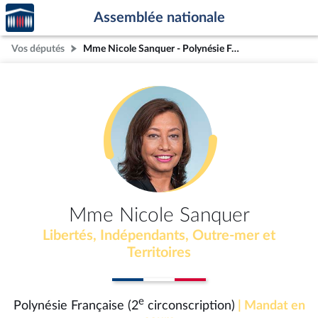
Accèder
Aller au contenu
Aller en bas de la page
Assemblée nationale
à la
page
Vos députés
Mme Nicole Sanquer - Polynésie Française (2e circonscription)
d'accueil
Mme Nicole Sanquer
Libertés, Indépendants, Outre-mer et
Territoires
e
Polynésie Française (2
circonscription)
| Mandat en