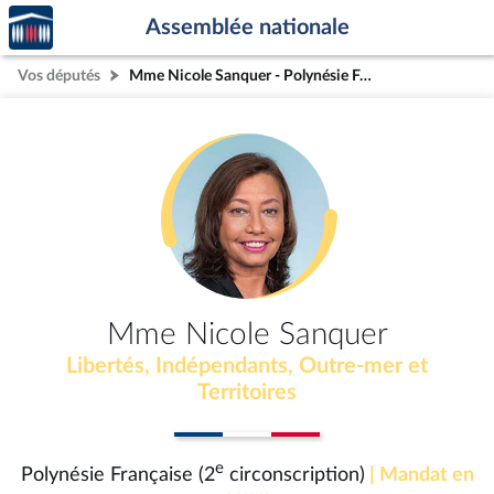
Accèder
Aller au contenu
Aller en bas de la page
Assemblée nationale
à la
page
Vos députés
Mme Nicole Sanquer - Polynésie Française (2e circonscription)
d'accueil
Mme Nicole Sanquer
Libertés, Indépendants, Outre-mer et
Territoires
e
Polynésie Française (2
circonscription)
| Mandat en