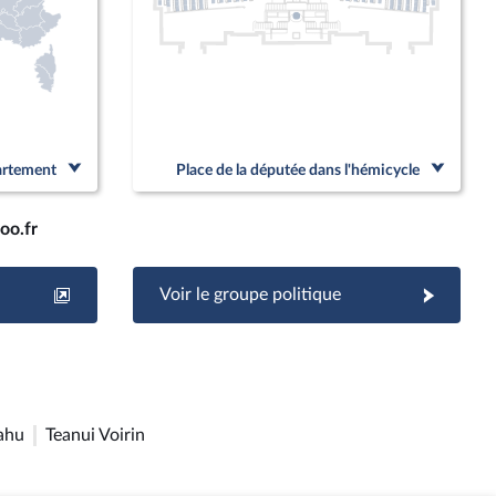
partement
Place de la députée dans l'hémicycle
oo.fr
Voir le groupe politique
ahu
Teanui Voirin