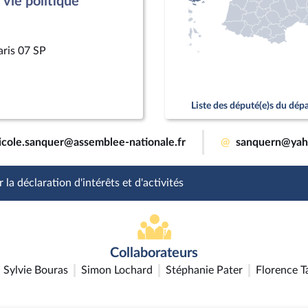
vie politique
aris 07 SP
Liste des député(e)s du dé
icole.sanquer@assemblee-nationale.fr
@
sanquern@yah
 la déclaration d'intérêts et d'activités
Collaborateurs
Sylvie Bouras
Simon Lochard
Stéphanie Pater
Florence T