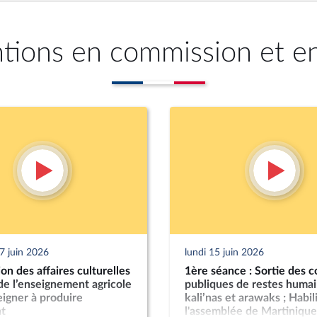
ntions en commission et e
7 juin 2026
lundi 15 juin 2026
n des affaires culturelles
1ère séance : Sortie des c
 de l’enseignement agricole
publiques de restes humai
igner à produire
kali’nas et arawaks ; Habil
t
l'assemblée de Martinique 