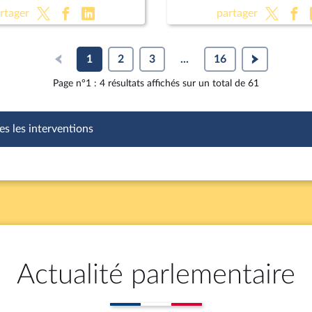
les règles en matière d'én
rtager
partager
d'eau et d'assainissement
1
2
3
...
16
Page n°1 : 4 résultats affichés sur un total de 61
es les interventions
Actualité parlementaire