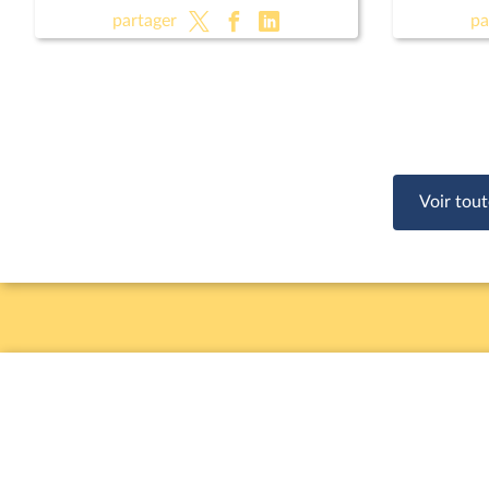
investissements dans le secteur de
partager
pa
l'hydroélectricité ; Pour une Corse
autonome au sein de la République
(suite)
Voir tout