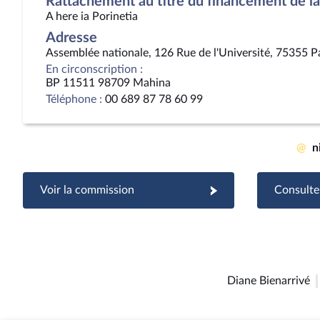
Rattachement au titre du financement de la 
A here ia Porinetia
Adresse
Assemblée nationale, 126 Rue de l'Université, 75355 P
En circonscription :
BP 11511 98709 Mahina
Téléphone :
00 689 87 78 60 99
@
n
Voir la commission
Consulter
Diane Bienarrivé