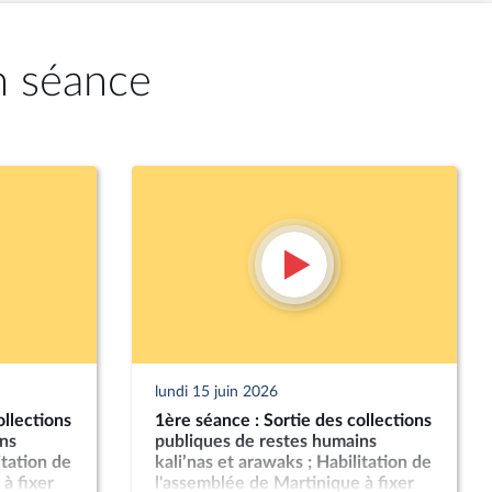
n séance
lundi 15 juin 2026
ollections
1ère séance : Sortie des collections
ns
publiques de restes humains
itation de
kali’nas et arawaks ; Habilitation de
à fixer
l'assemblée de Martinique à fixer