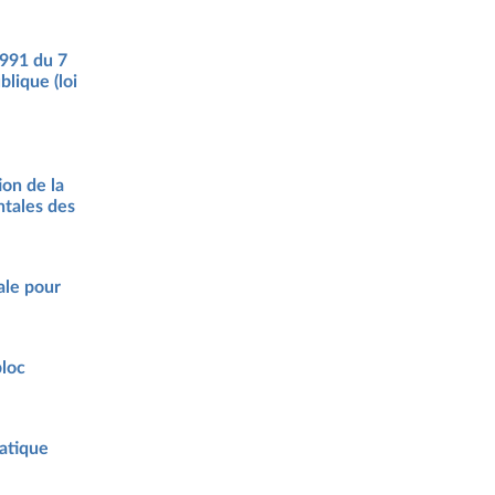
-991 du 7
blique (loi
ion de la
ntales des
ale pour
bloc
ratique