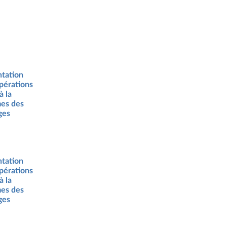
ntation
opérations
à la
mes des
ges
ntation
opérations
à la
mes des
ges