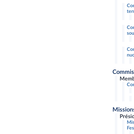
Com
ter
Com
sou
Com
nuc
Commiss
Memb
Com
Mission
Prési
Mis
Fe