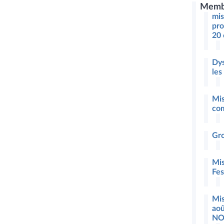
Memb
mis
pro
20 
Dys
les
Mis
co
Gro
Mis
Fe
Mis
aoû
NO