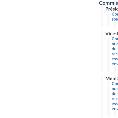
Commiss
Prési
Com
sou
Vice-
Com
nuc
du 
rec
ess
env
Memb
Com
nuc
du 
rec
ess
env