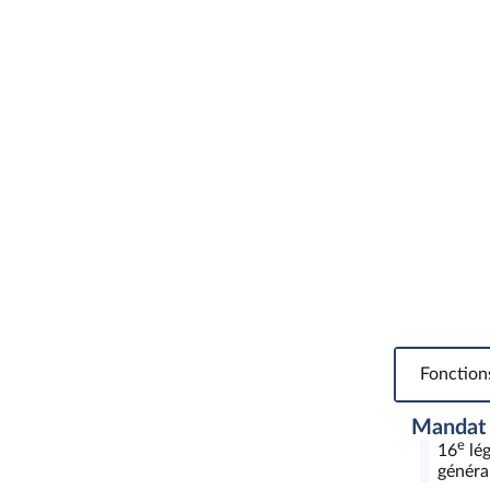
Fonction
Mandat
e
16
lég
général