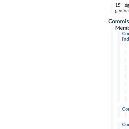
e
15
lég
général
Commis
Memb
Com
l'a
Com
Com