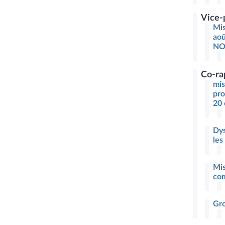
Vice-
Mis
aoû
NO
Co-ra
mis
pro
20 
Dys
les
Mis
co
Gro