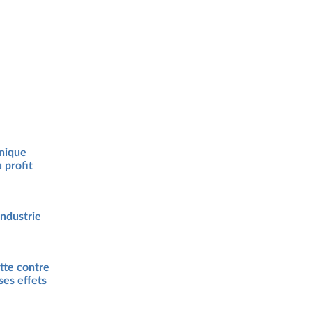
anique
 profit
industrie
tte contre
ses effets