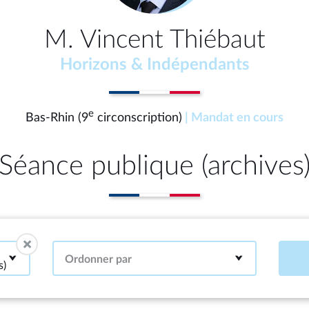
M. Vincent Thiébaut
Horizons & Indépendants
e
Bas-Rhin (9
circonscription)
| Mandat en cours
Séance publique (archives
Ordonner par
s)