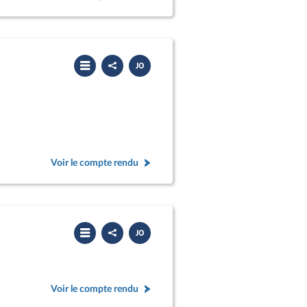
Partager
Télécharger
le
le
compte
PDF
rendu
Voir le compte rendu
Partager
Télécharger
le
le
compte
PDF
rendu
Voir le compte rendu