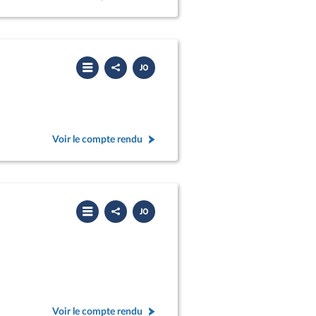
Partager
Télécharger
le
le
compte
PDF
rendu
Voir le compte rendu
Partager
Télécharger
le
le
compte
PDF
rendu
Voir le compte rendu