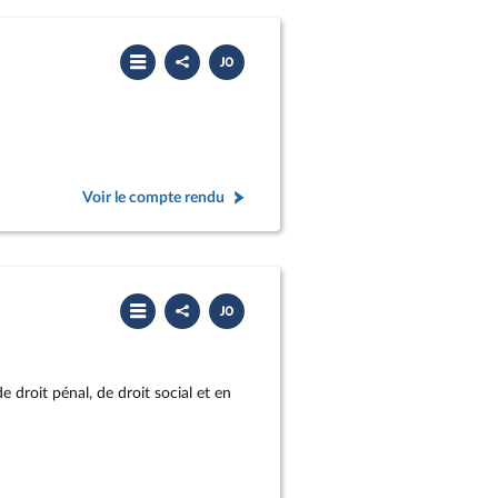
Partager
Télécharger
le
le
compte
PDF
rendu
Voir le compte rendu
Partager
Télécharger
le
le
compte
PDF
rendu
 droit pénal, de droit social et en