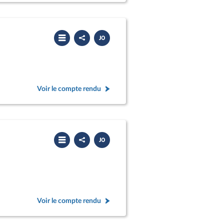
Partager
Télécharger
le
le
compte
PDF
rendu
Voir le compte rendu
Partager
Télécharger
le
le
compte
PDF
rendu
Voir le compte rendu