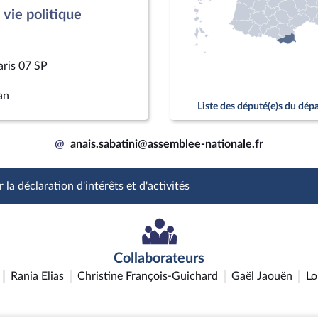
vie politique
aris 07 SP
an
Liste des député(e)s du dé
@
anais.sabatini@assemblee-nationale.fr
 la déclaration d'intérêts et d'activités
Collaborateurs
Rania Elias
Christine François-Guichard
Gaël Jaouën
L