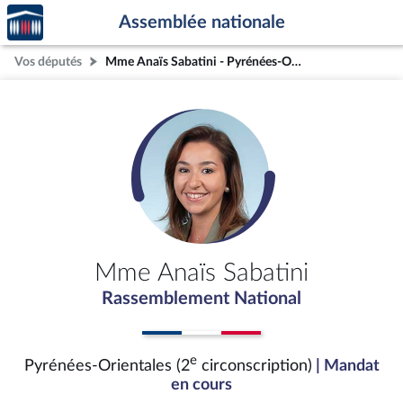
Accèder
Aller au contenu
Aller en bas de la page
Assemblée nationale
à la
page
Vos députés
Mme Anaïs Sabatini - Pyrénées-Orientales (2e circonscription)
d'accueil
Mme Anaïs Sabatini
Rassemblement National
e
Pyrénées-Orientales (2
circonscription)
| Mandat
en cours