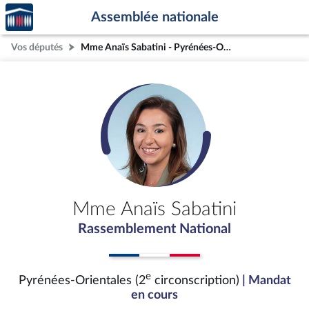
Accèder
Aller au contenu
Aller en bas de la page
Assemblée nationale
à la
page
Vos députés
Mme Anaïs Sabatini - Pyrénées-Orientales (2e circonscription)
d'accueil
Mme Anaïs Sabatini
Rassemblement National
e
Pyrénées-Orientales (2
circonscription)
| Mandat
en cours