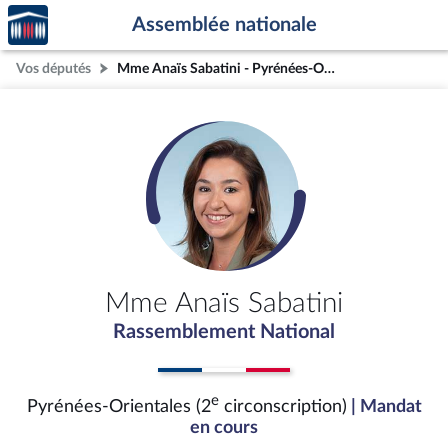
Accèder
Aller au contenu
Aller en bas de la page
Assemblée nationale
à la
page
Vos députés
Mme Anaïs Sabatini - Pyrénées-Orientales (2e circonscription)
d'accueil
Mme Anaïs Sabatini
Rassemblement National
e
Pyrénées-Orientales (2
circonscription)
| Mandat
en cours