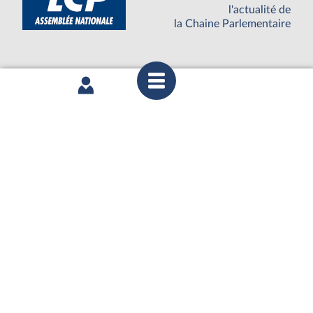
l'actualité de
la Chaine Parlementaire
OPEN DATA
Accédez à toutes
les données de
l'Assemblée nationale
BOUTIQUE DE L'ASSEMBLEE
UNE SEMAINE À L'ASSEMBLÉE
S'ABONNER À UN SERVICE
OUTIL D'ÉVALUATION LEXIMPACT