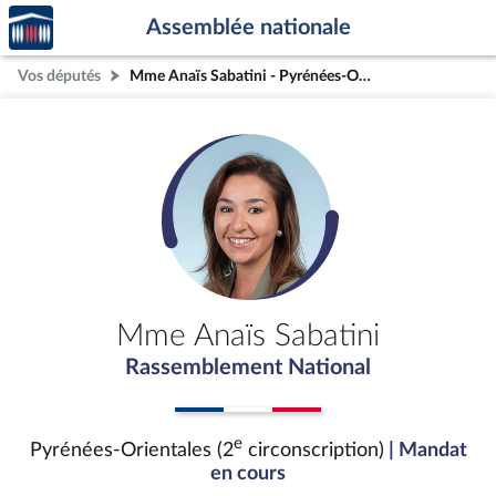
Accèder
Aller au contenu
Aller en bas de la page
Assemblée nationale
à la
page
Vos députés
Mme Anaïs Sabatini - Pyrénées-Orientales (2e circonscription)
d'accueil
Mme Anaïs Sabatini
Rassemblement National
e
Pyrénées-Orientales (2
circonscription)
| Mandat
en cours