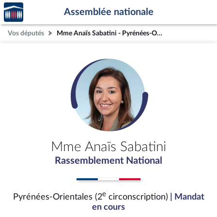
Accèder
Aller au contenu
Aller en bas de la page
Assemblée nationale
à la
page
Vos députés
Mme Anaïs Sabatini - Pyrénées-Orientales (2e circonscription)
d'accueil
Mme Anaïs Sabatini
Rassemblement National
e
Pyrénées-Orientales (2
circonscription)
| Mandat
en cours