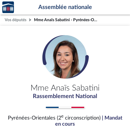
Accèder
Aller au contenu
Aller en bas de la page
Assemblée nationale
à la
page
Vos députés
Mme Anaïs Sabatini - Pyrénées-Orientales (2e circonscription)
d'accueil
Mme Anaïs Sabatini
Rassemblement National
e
Pyrénées-Orientales (2
circonscription)
| Mandat
en cours