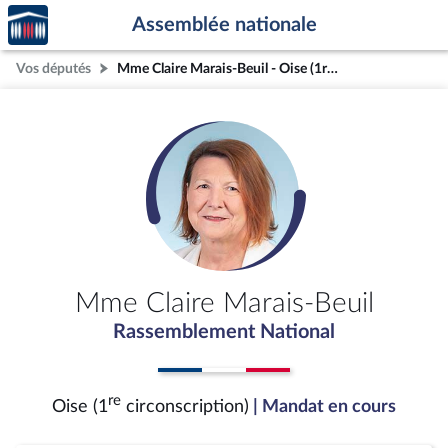
Accèder
Aller au contenu
Aller en bas de la page
Assemblée nationale
à la
page
Vos députés
Mme Claire Marais-Beuil - Oise (1re circonscription)
d'accueil
Mme Claire Marais-Beuil
Rassemblement National
re
Oise (1
circonscription)
| Mandat en cours