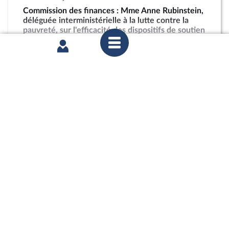
Commission des finances : Mme Anne Rubinstein,
déléguée interministérielle à la lutte contre la
pauvreté, sur l'efficacité des dispositifs de soutien
à la restauration scolaire en outre-mer
partager
jeudi 4 juin 2026
Commission des finances : Projet de décret
d’avance en application de l’article 13 de la loi
organique relative aux lois de finances