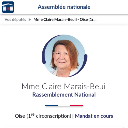
Accèder
Aller au contenu
Aller en bas de la page
Assemblée nationale
à la
page
Vos députés
Mme Claire Marais-Beuil - Oise (1re circonscription)
d'accueil
Mme Claire Marais-Beuil
Rassemblement National
re
Oise (1
circonscription)
| Mandat en cours