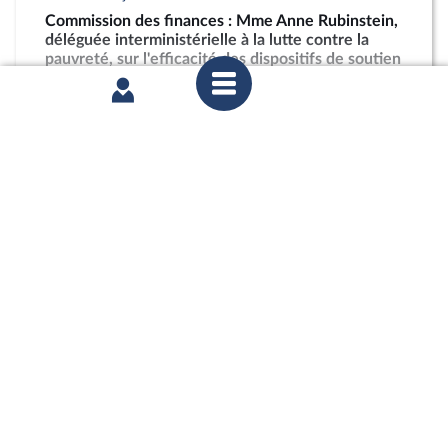
Commission des finances : Mme Anne Rubinstein,
déléguée interministérielle à la lutte contre la
pauvreté, sur l'efficacité des dispositifs de soutien
à la restauration scolaire en outre-mer
partager
jeudi 4 juin 2026
Commission des finances : Projet de décret
d’avance en application de l’article 13 de la loi
organique relative aux lois de finances