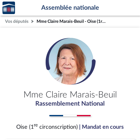
Accèder
Aller au contenu
Aller en bas de la page
Assemblée nationale
à la
page
Vos députés
Mme Claire Marais-Beuil - Oise (1re circonscription)
d'accueil
Mme Claire Marais-Beuil
Rassemblement National
re
Oise (1
circonscription)
| Mandat en cours