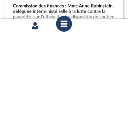
Commission des finances : Mme Anne Rubinstein,
déléguée interministérielle à la lutte contre la
pauvreté, sur l'efficacité des dispositifs de soutien
à la restauration scolaire en outre-mer
partager
jeudi 4 juin 2026
Commission des finances : Projet de décret
d’avance en application de l’article 13 de la loi
organique relative aux lois de finances