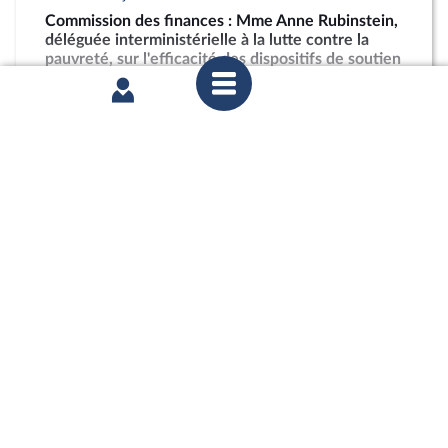
Commission des finances : Mme Anne Rubinstein,
déléguée interministérielle à la lutte contre la
pauvreté, sur l'efficacité des dispositifs de soutien
à la restauration scolaire en outre-mer
partager
jeudi 4 juin 2026
Commission des finances : Projet de décret
d’avance en application de l’article 13 de la loi
organique relative aux lois de finances