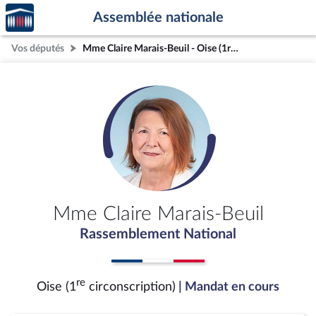
Accèder
Aller au contenu
Aller en bas de la page
Assemblée nationale
à la
page
Vos députés
Mme Claire Marais-Beuil - Oise (1re circonscription)
d'accueil
Mme Claire Marais-Beuil
Rassemblement National
re
Oise (1
circonscription)
| Mandat en cours