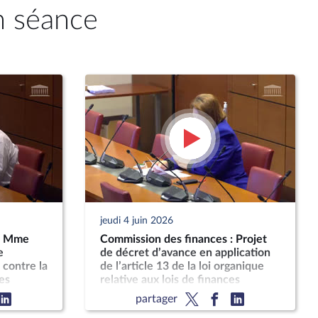
n séance
jeudi 4 juin 2026
 : Mme
Commission des finances : Projet
e
de décret d’avance en application
e contre la
de l’article 13 de la loi organique
des
relative aux lois de finances
partager
outre-mer