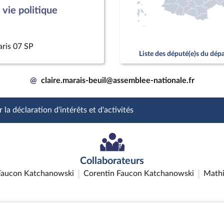
vie politique
aris 07 SP
Liste des député(e)s du dé
@
claire.marais-beuil@assemblee-nationale.fr
 la déclaration d'intérêts et d'activités
Collaborateurs
Faucon Katchanowski
Corentin Faucon Katchanowski
Mathis