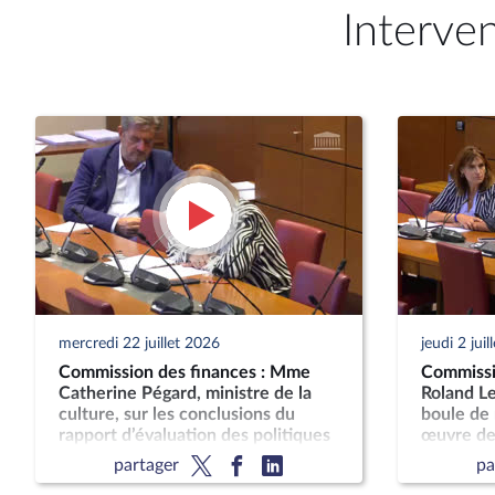
Interve
mercredi 22 juillet 2026
jeudi 2 jui
Commission des finances : Mme
Commissi
Catherine Pégard, ministre de la
Roland Le
culture, sur les conclusions du
boule de 
rapport d’évaluation des politiques
œuvre des
publiques sur le crédit d’impôt
boursiers
partager
pa
cinéma et du rapport sur les taxes