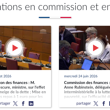
ntions en commission et e
llet 2026
mercredi 24 juin 2026
on des finances : M.
Commission des finances
scure, ministre, sur l'effet
Anne Rubinstein, délégué
neige de la dette ; Mise en
interministérielle à la lutt
 repas à 1 euro pour les
pauvreté, sur l'efficacité 
dispositifs de soutien à la
rtager
partager
restauration scolaire en 