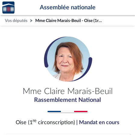
Accèder
Aller au contenu
Aller en bas de la page
Assemblée nationale
à la
page
Vos députés
Mme Claire Marais-Beuil - Oise (1re circonscription)
d'accueil
Mme Claire Marais-Beuil
Rassemblement National
re
Oise (1
circonscription)
| Mandat en cours