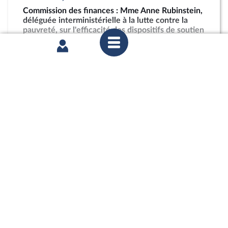
Commission des finances : Mme Anne Rubinstein,
déléguée interministérielle à la lutte contre la
pauvreté, sur l'efficacité des dispositifs de soutien
à la restauration scolaire en outre-mer
partager
jeudi 4 juin 2026
Commission des finances : Projet de décret
d’avance en application de l’article 13 de la loi
organique relative aux lois de finances