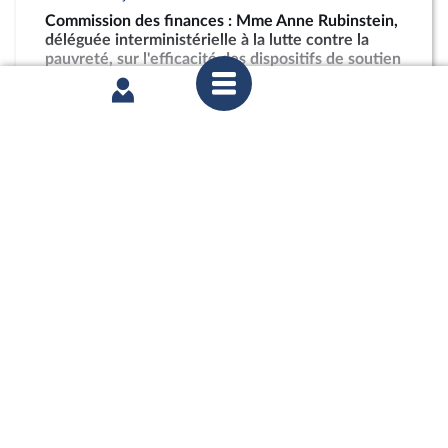
Commission des finances : Mme Anne Rubinstein,
déléguée interministérielle à la lutte contre la
pauvreté, sur l'efficacité des dispositifs de soutien
à la restauration scolaire en outre-mer
partager
jeudi 4 juin 2026
Commission des finances : Projet de décret
d’avance en application de l’article 13 de la loi
organique relative aux lois de finances