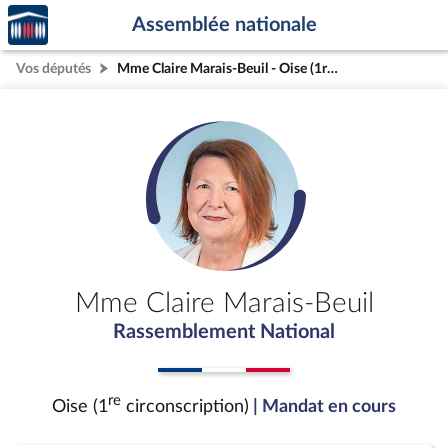
Accèder
Aller au contenu
Aller en bas de la page
Assemblée nationale
à la
page
Vos députés
Mme Claire Marais-Beuil - Oise (1re circonscription)
d'accueil
Mme Claire Marais-Beuil
Rassemblement National
re
Oise (1
circonscription)
| Mandat en cours