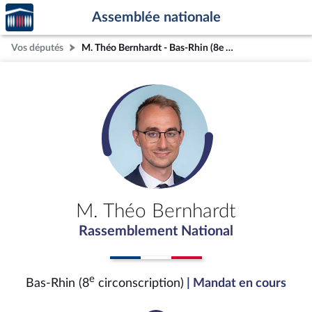
Accèder
Aller au contenu
Aller en bas de la page
Assemblée nationale
à la
page
Vos députés
M. Théo Bernhardt - Bas-Rhin (8e circonscription)
d'accueil
M. Théo Bernhardt
Rassemblement National
e
Bas-Rhin (8
circonscription)
| Mandat en cours