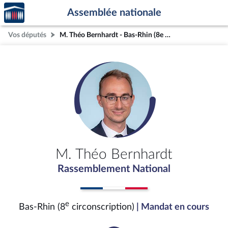
Accèder
Aller au contenu
Aller en bas de la page
Assemblée nationale
à la
page
Vos députés
M. Théo Bernhardt - Bas-Rhin (8e circonscription)
d'accueil
M. Théo Bernhardt
Rassemblement National
e
Bas-Rhin (8
circonscription)
| Mandat en cours