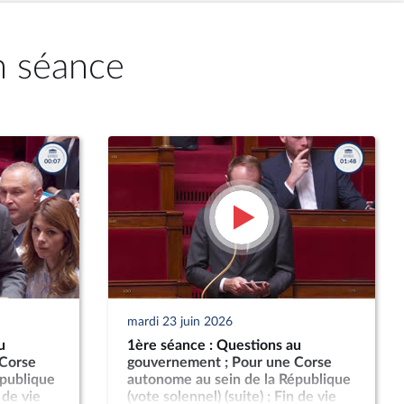
n séance
mardi 23 juin 2026
u
1ère séance : Questions au
 Corse
gouvernement ; Pour une Corse
épublique
autonome au sein de la République
 de vie
(vote solennel) (suite) ; Fin de vie