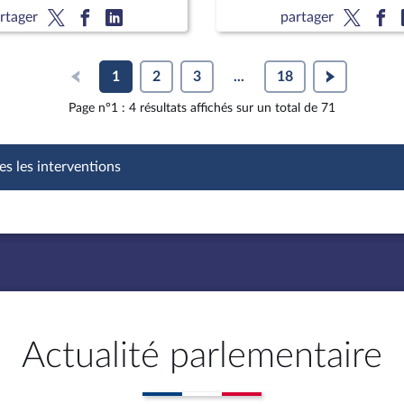
du cancer ; M. Jean
(nouvelle lecture) (suite)
rtager
partager
Delfraissy, président du
1
2
3
...
18
Page n°1 : 4 résultats affichés sur un total de 71
es les interventions
Actualité parlementaire