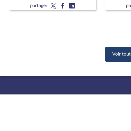
national 
partager
pa
François 
CCNE
Voir tout