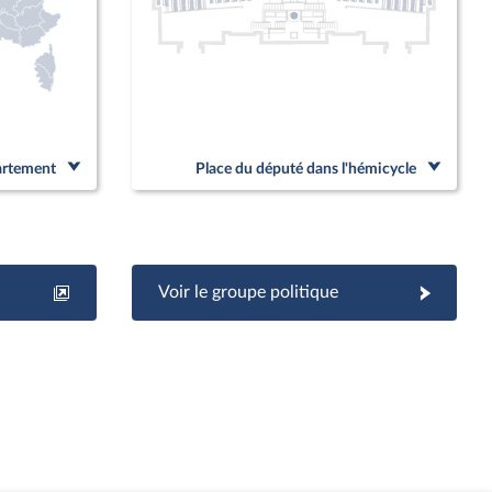
partement
Place du député dans l'hémicycle
Voir le groupe politique