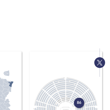
Voir
la
page
Twitte
86