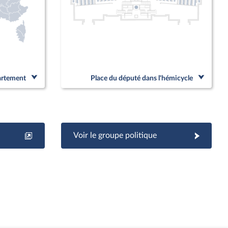
partement
Place du député dans l'hémicycle
Voir le groupe politique