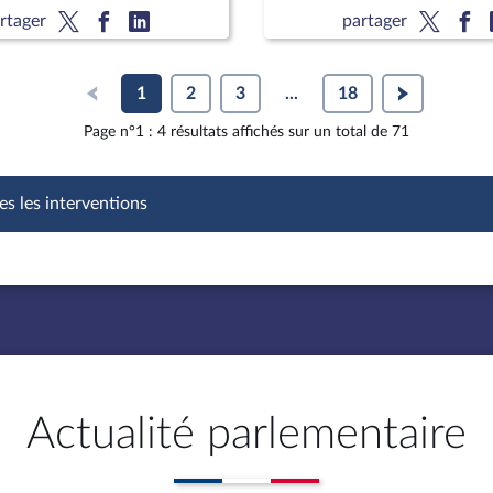
du cancer ; M. Jean
(nouvelle lecture) (suite)
rtager
partager
Delfraissy, président du
1
2
3
...
18
Page n°1 : 4 résultats affichés sur un total de 71
es les interventions
Actualité parlementaire