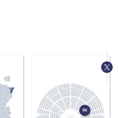
Voir
la
page
Twitte
86