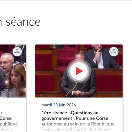
n séance
mardi 23 juin 2026
u
1ère séance : Questions au
 Corse
gouvernement ; Pour une Corse
épublique
autonome au sein de la République
 de vie
(vote solennel) (suite) ; Fin de vie