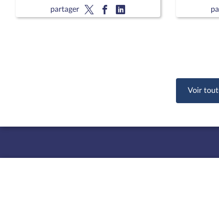
national 
partager
pa
François 
CCNE
Voir tout