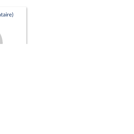
taire)
Positions de vote