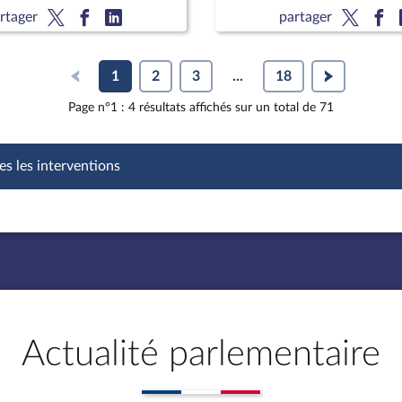
du cancer ; M. Jean
(nouvelle lecture) (suite)
rtager
partager
Delfraissy, président du
1
2
3
...
18
Page n°1 : 4 résultats affichés sur un total de 71
es les interventions
Actualité parlementaire