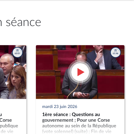
n séance
mardi 23 juin 2026
u
1ère séance : Questions au
 Corse
gouvernement ; Pour une Corse
épublique
autonome au sein de la République
 de vie
(vote solennel) (suite) ; Fin de vie