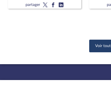
national 
partager
pa
François 
CCNE
Voir tout