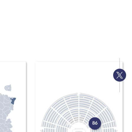
Voir
la
page
Twitte
86