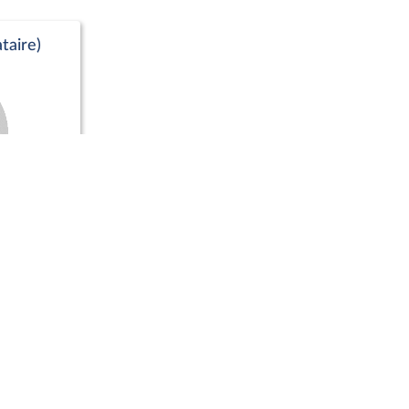
taire)
Positions de vote