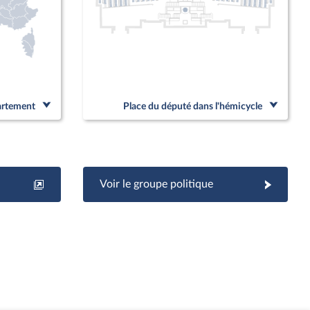
partement
Place du député dans l'hémicycle
Voir le groupe politique