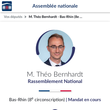
Accèder
Aller au contenu
Aller en bas de la page
Assemblée nationale
à la
page
Vos députés
M. Théo Bernhardt - Bas-Rhin (8e circonscription)
d'accueil
M. Théo Bernhardt
Rassemblement National
e
Bas-Rhin (8
circonscription)
| Mandat en cours