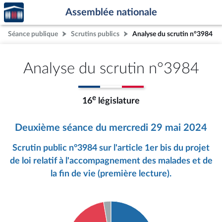
Accèder
Aller au contenu
Aller en bas de la page
Assemblée nationale
à la
page
Séance publique
Scrutins publics
Analyse du scrutin n°3984
d'accueil
Analyse du scrutin n°3984
e
16
législature
Deuxième séance du mercredi 29 mai 2024
Scrutin public n°3984 sur l'article 1er bis du projet
de loi relatif à l'accompagnement des malades et de
la fin de vie (première lecture).