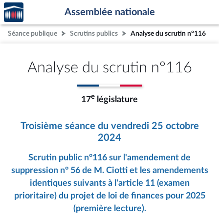
Accèder
Aller au contenu
Aller en bas de la page
Assemblée nationale
à la
page
Séance publique
Scrutins publics
Analyse du scrutin n°116
d'accueil
Analyse du scrutin n°116
e
17
législature
Troisième séance du vendredi 25 octobre
2024
Scrutin public n°116 sur l'amendement de
suppression n° 56 de M. Ciotti et les amendements
identiques suivants à l'article 11 (examen
prioritaire) du projet de loi de finances pour 2025
(première lecture).