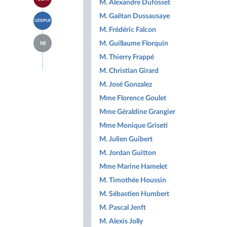
à la
M. Alexandre Dufosset
groupe
Indépendants
page
Libertés,
Accéder
M. Gaëtan Dussausaye
du
Indépendants,
UDDPLR
à la
groupe
Outre-
M. Frédéric Falcon
page
Gauche
mer
Accéder
du
Démocrate
M. Guillaume Florquin
et
NI
à la
groupe
et
Territoires
page
Union
M. Thierry Frappé
Républicaine
du
des
groupe
M. Christian Girard
droites
Députés
pour
M. José Gonzalez
non
la
inscrits
République
Mme Florence Goulet
Mme Géraldine Grangier
Mme Monique Griseti
M. Julien Guibert
M. Jordan Guitton
Mme Marine Hamelet
M. Timothée Houssin
M. Sébastien Humbert
M. Pascal Jenft
M. Alexis Jolly