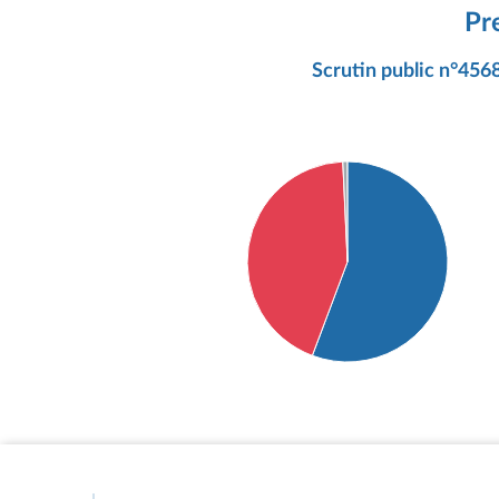
Pr
Scrutin public n°4568
Détail du diagramme :
Pour : 151 députés
Contre : 118 députés
Abstention : 2 députés