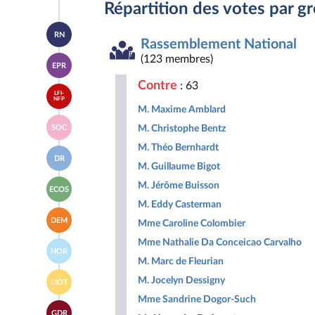
Répartition des votes par g
Accéder
RN
à la
Rassemblement National
page
Accéder
(123 membres)
du
EPR
à la
groupe
page
Rassemblement
Contre
: 63
Accéder
du
National
LFI-
à la
NFP
groupe
M. Maxime Amblard
page
Ensemble
Accéder
du
pour
M. Christophe Bentz
SOC
à la
groupe
la
page
La
M. Théo Bernhardt
République
Accéder
du
France
DR
à la
groupe
M. Guillaume Bigot
insoumise
page
Socialistes
-
Accéder
du
M. Jérôme Buisson
et
Nouveau
ECOS
à la
groupe
apparentés
Front
M. Eddy Casterman
page
Droite
Populaire
Accéder
du
Républicaine
DEM
Mme Caroline Colombier
à la
groupe
page
Écologiste
Mme Nathalie Da Conceicao Carvalho
Accéder
du
et
HOR
à la
groupe
Social
M. Marc de Fleurian
page
Les
Accéder
du
M. Jocelyn Dessigny
Démocrates
LIOT
à la
groupe
page
Mme Sandrine Dogor-Such
Horizons
Accéder
du
&
GDR