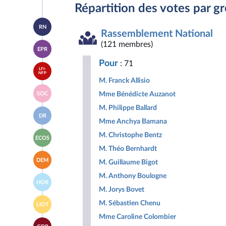
Répartition des votes par g
Accéder
RN
à la
Rassemblement National
page
Accéder
(121 membres)
du
EPR
à la
groupe
page
Rassemblement
Pour
: 71
Accéder
du
National
LFI-
à la
NFP
groupe
M. Franck Allisio
page
Ensemble
Accéder
du
pour
Mme Bénédicte Auzanot
SOC
à la
groupe
la
page
La
M. Philippe Ballard
République
Accéder
du
France
DR
à la
groupe
Mme Anchya Bamana
insoumise
page
Socialistes
-
Accéder
du
M. Christophe Bentz
et
Nouveau
ECOS
à la
groupe
apparentés
Front
M. Théo Bernhardt
page
Droite
Populaire
Accéder
du
Républicaine
DEM
M. Guillaume Bigot
à la
groupe
page
Écologiste
M. Anthony Boulogne
Accéder
du
et
HOR
à la
groupe
Social
M. Jorys Bovet
page
Les
Accéder
du
M. Sébastien Chenu
Démocrates
LIOT
à la
groupe
page
Mme Caroline Colombier
Horizons
Accéder
du
&