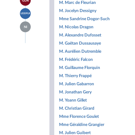
GDR
à la
M. Marc de Fleurian
groupe
Indépendants
page
Libertés,
Accéder
M. Jocelyn Dessigny
du
Indépendants,
UDDPLR
à la
groupe
Outre-
Mme Sandrine Dogor-Such
page
Gauche
mer
Accéder
du
Démocrate
M. Nicolas Dragon
et
NI
à la
groupe
et
Territoires
page
Union
M. Alexandre Dufosset
Républicaine
du
des
groupe
M. Gaëtan Dussausaye
droites
Députés
pour
M. Aurélien Dutremble
non
la
inscrits
République
M. Frédéric Falcon
M. Guillaume Florquin
M. Thierry Frappé
M. Julien Gabarron
M. Jonathan Gery
M. Yoann Gillet
M. Christian Girard
Mme Florence Goulet
Mme Géraldine Grangier
M. Julien Guibert