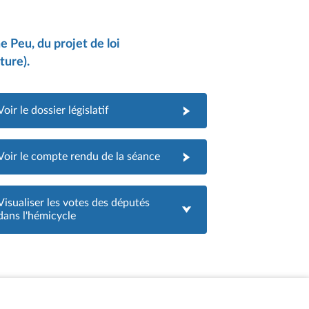
e Peu, du projet de loi
ture).
Voir le dossier législatif
Voir le compte rendu de la séance
Visualiser les votes des députés
dans l'hémicycle