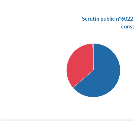
Scrutin public n°6022 
const
Détail du diagramme :
Pour : 190 députés
Contre : 107 députés
Abstention : 1 députés