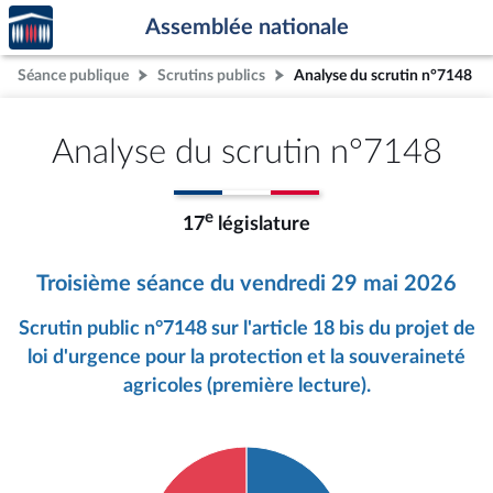
Accèder
Aller au contenu
Aller en bas de la page
Assemblée nationale
à la
page
Séance publique
Scrutins publics
Analyse du scrutin n°7148
d'accueil
Analyse du scrutin n°7148
e
17
législature
Troisième séance du vendredi 29 mai 2026
Scrutin public n°7148 sur l'article 18 bis du projet de
loi d'urgence pour la protection et la souveraineté
agricoles (première lecture).