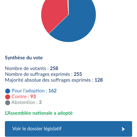
Détail du diagramme :
Pour : 162 députés
Synthèse du vote
Contre : 93 députés
Abstention : 3 députés
Nombre de votants :
258
Nombre de suffrages exprimés :
255
Majorité absolue des suffrages exprimés :
128
Pour l'adoption :
162
Contre :
93
Abstention :
3
L'Assemblée nationale a adopté
Voir le dossier législatif