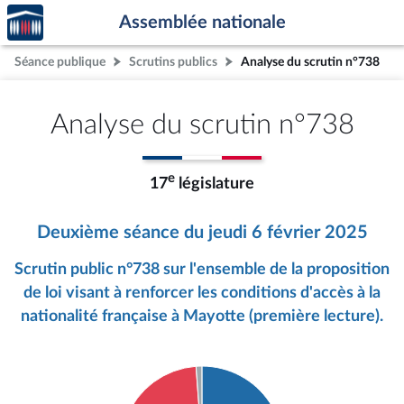
Accèder
Aller au contenu
Aller en bas de la page
Assemblée nationale
à la
page
Séance publique
Scrutins publics
Analyse du scrutin n°738
d'accueil
Analyse du scrutin n°738
e
17
législature
Deuxième séance du jeudi 6 février 2025
Scrutin public n°738 sur l'ensemble de la proposition
de loi visant à renforcer les conditions d'accès à la
nationalité française à Mayotte (première lecture).