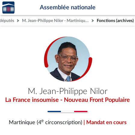
Accèder
Aller au contenu
Aller en bas de la page
Assemblée nationale
à la
page
députés
M. Jean-Philippe Nilor - Martinique (4e circonscription)
Fonctions (archives)
d'accueil
M. Jean-Philippe Nilor
La France insoumise - Nouveau Front Populaire
e
Martinique (4
circonscription)
| Mandat en cours