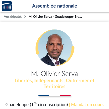
Accèder
Aller au contenu
Aller en bas de la page
Assemblée nationale
à la
page
Vos députés
M. Olivier Serva - Guadeloupe (1re circonscription)
d'accueil
M. Olivier Serva
Libertés, Indépendants, Outre-mer et
Territoires
re
Guadeloupe (1
circonscription)
| Mandat en cours