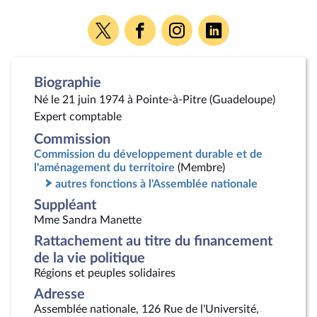
Voir
Voir
Voir
Voir
la
la
la
la
page
page
page
page
Twitter
Facebook
Instagram
Linkedin
Biographie
Né le 21 juin 1974 à Pointe-à-Pitre (Guadeloupe)
Expert comptable
Commission
Commission du développement durable et de
l'aménagement du territoire
(Membre)
autres fonctions à l'Assemblée nationale
Suppléant
Mme Sandra Manette
Rattachement au titre du financement
de la vie politique
Régions et peuples solidaires
Adresse
Assemblée nationale, 126 Rue de l'Université,